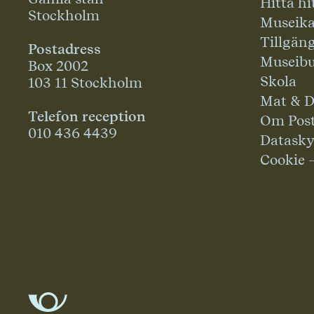
Hitta hi
Stockholm
Museika
Tillgän
Postadress
Museibu
Box 2002
Skola
103 11 Stockholm
Mat & D
Telefon reception
Om Pos
010 436 4439
Datask
Cookie 