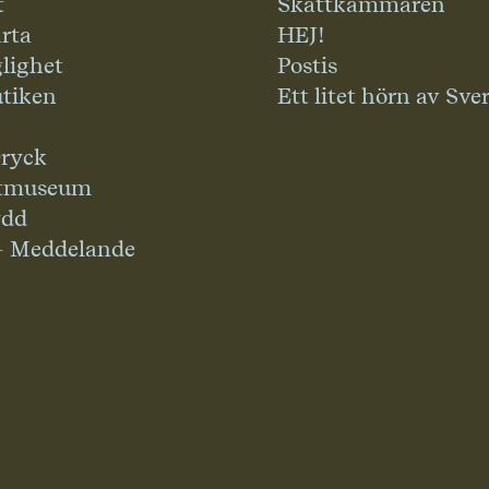
t
Skattkammaren
rta
HEJ!
glighet
Postis
tiken
Ett litet hörn av Sve
ryck
tmuseum
ydd
– Meddelande