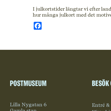
I julkortstider längtar vi efter lan
hur många julkort med det motivet
Facebook
Postmuseum
Besök
Lilla Nygatan 6
Entré &
Gamla stan