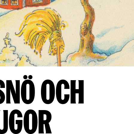
 snö och
ugor