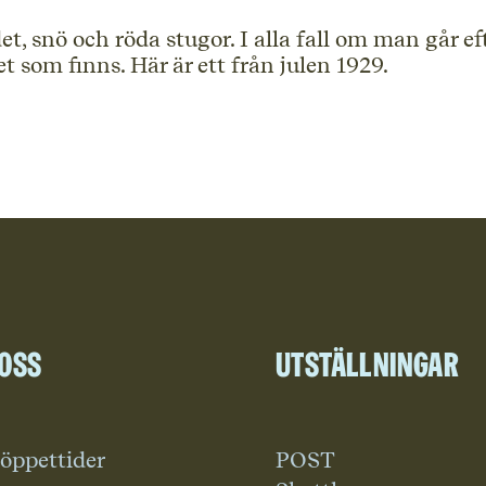
det, snö och röda stugor. I alla fall om man går ef
 som finns. Här är ett från julen 1929.
 oss
Utställningar
 öppettider
POST