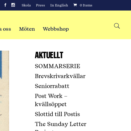
Skola
Press
In English
0 Items
a oss
Möten
Webbshop
Aktuellt
SOMMARSERIE
Brevskrivarkvällar
Seniorrabatt
Post Work –
kvällsöppet
Slottid till Postis
The Sunday Letter