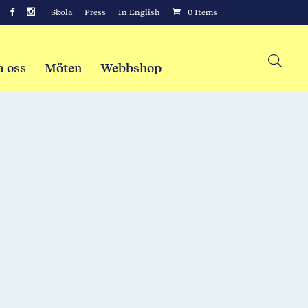
Skola
Press
In English
0 Items
a oss
Möten
Webbshop