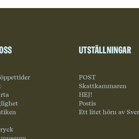
 oss
Utställningar
 öppettider
POST
t
Skattkammaren
rta
HEJ!
glighet
Postis
tiken
Ett litet hörn av Sve
ryck
tmuseum