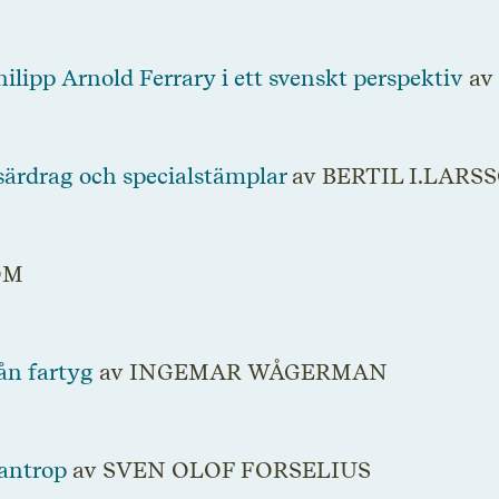
ilipp Arnold Ferrary i ett svenskt perspektiv
av
särdrag och specialstämplar
av BERTIL I.LARS
ÖM
rån fartyg
av INGEMAR WÅGERMAN
lantrop
av SVEN OLOF FORSELIUS