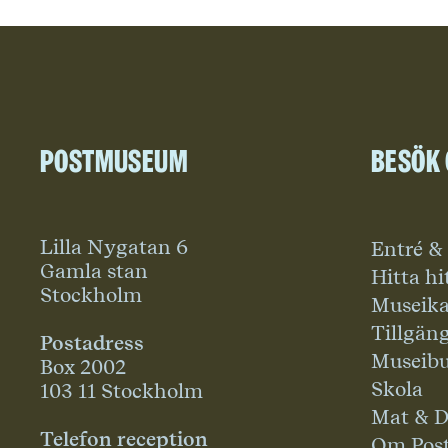
Postmuseum
Besök
Lilla Nygatan 6
Entré &
Gamla stan
Hitta hi
Stockholm
Museika
Tillgän
Postadress
Museibu
Box 2002
Skola
103 11 Stockholm
Mat & D
Telefon reception
Om Pos