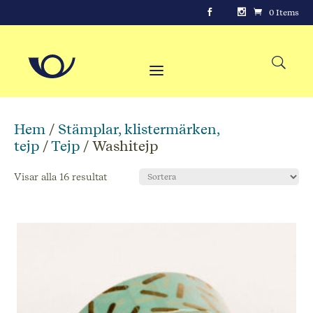
0 Items
Hem
/
Stämplar, klistermärken,
tejp
/
Tejp
/ Washitejp
Visar alla 16 resultat