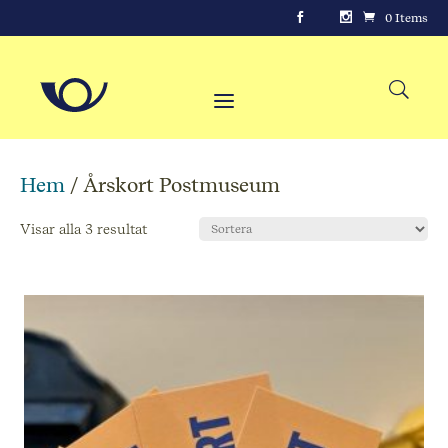
0 Items
Hem
/ Årskort Postmuseum
Visar alla 3 resultat