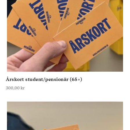
Årskort student/pensionär (65+)
300,00
kr