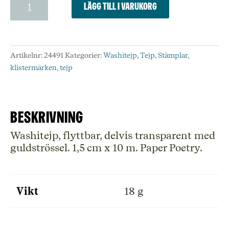
Lägg till i varukorg
Gold
-
Washi
Tape
Artikelnr:
24491
Kategorier:
Washitejp
,
Tejp
,
Stämplar,
-
klistermärken, tejp
Hot
Foil
mängd
Beskrivning
Washitejp, flyttbar, delvis transparent med
guldströssel. 1,5 cm x 10 m. Paper Poetry.
Vikt
18 g