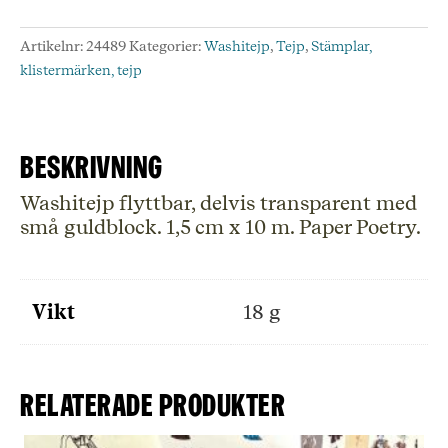
Washi
Tape
Artikelnr:
24489
Kategorier:
Washitejp
,
Tejp
,
Stämplar,
-
klistermärken, tejp
Hot
Foil
mängd
Beskrivning
Washitejp flyttbar, delvis transparent med
små guldblock. 1,5 cm x 10 m. Paper Poetry.
Vikt
18 g
Relaterade produkter