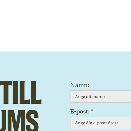
till
Namn:
ums
E-post: *