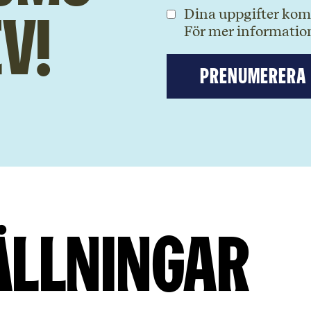
Dina uppgifter komm
v!
För mer information
Prenumerera
ällningar