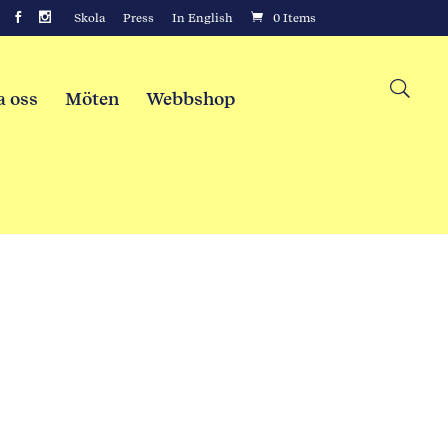
Skola
Press
In English
0 Items
a oss
Möten
Webbshop