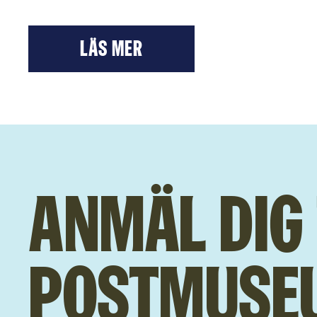
LÄS mer
Anmäl dig 
Postmuse