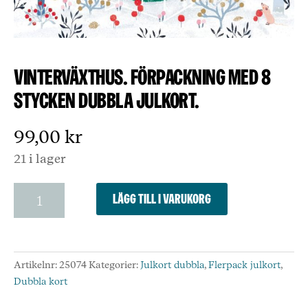
Vinterväxthus. Förpackning med 8
stycken dubbla julkort.
99,00
kr
21 i lager
Vinterväxthus.
Lägg till i varukorg
Förpackning
med
8
stycken
Artikelnr:
25074
Kategorier:
Julkort dubbla
,
Flerpack julkort
,
dubbla
Dubbla kort
julkort.
mängd