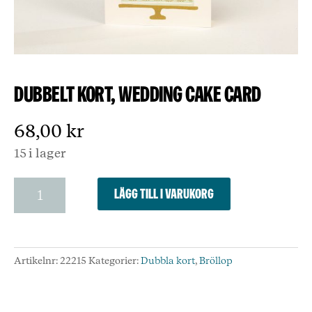
Dubbelt kort, Wedding Cake Card
68,00
kr
15 i lager
Dubbelt
Lägg till i varukorg
kort,
Wedding
Cake
Card
Artikelnr:
22215
Kategorier:
Dubbla kort
,
Bröllop
mängd