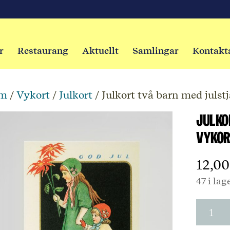
r
Restaurang
Aktuellt
Samlingar
Kontakt
m
/
Vykort
/
Julkort
/ Julkort två barn med julst
Julko
Vykor
12,0
47 i lag
Julkort
två
barn