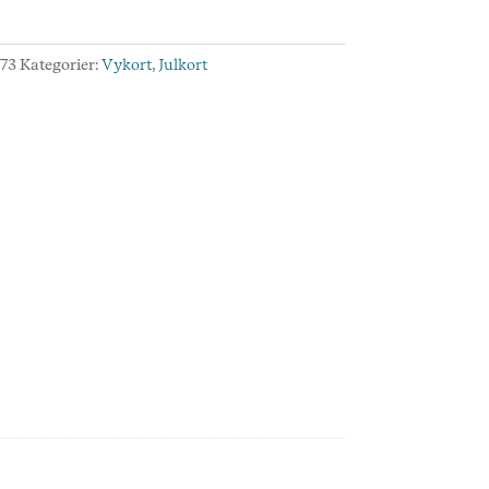
rna-
:
73
Kategorier:
Vykort
,
Julkort
d