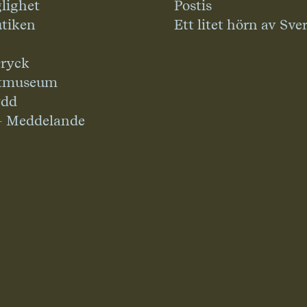
glighet
Postis
tiken
Ett litet hörn av Sve
ryck
tmuseum
ydd
– Meddelande