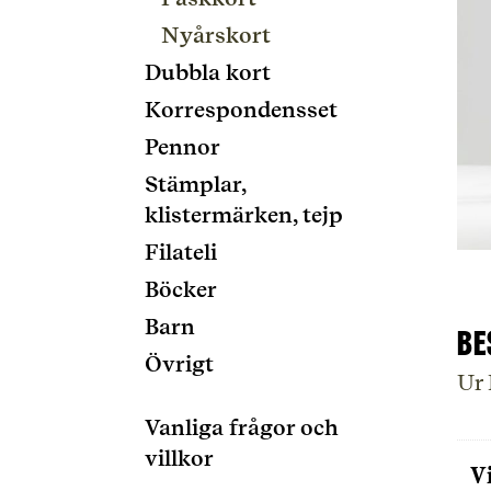
Nyårskort
Dubbla kort
Korrespondensset
Pennor
Stämplar,
klistermärken, tejp
Filateli
Böcker
Barn
Be
Övrigt
Ur
Vanliga frågor och
villkor
V