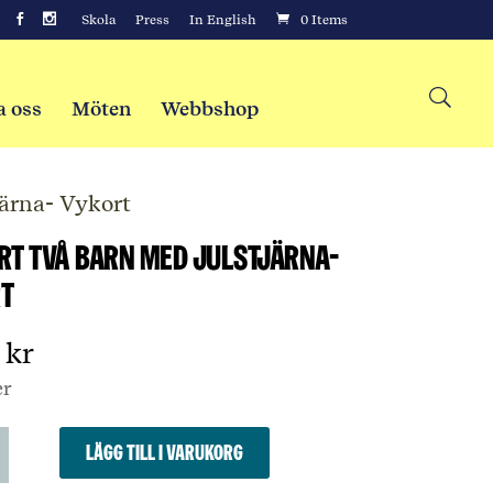
Skola
Press
In English
0 Items
a oss
Möten
Webbshop
järna- Vykort
rt två barn med julstjärna-
t
0
kr
er
Lägg till i varukorg