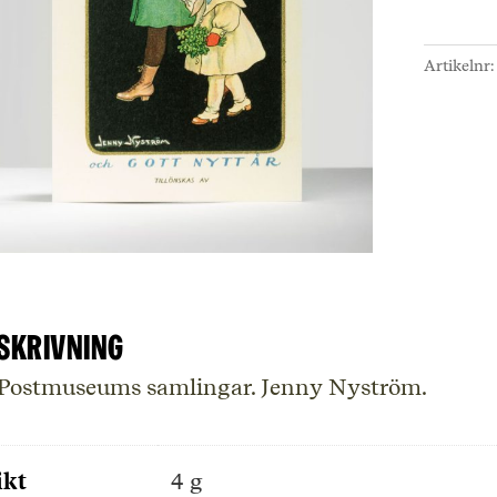
med
julstjä
Artikelnr
Vykort
mäng
skrivning
 Postmuseums samlingar. Jenny Nyström.
ikt
4 g