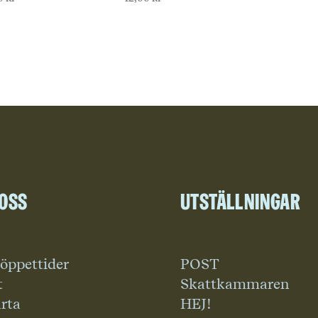
 oss
Utställningar
 öppettider
POST
t
Skattkammaren
rta
HEJ!