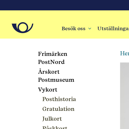
Besök oss
3
Utställninga
He
Frimärken
PostNord
Årskort
Postmuseum
Vykort
Posthistoria
Gratulation
Julkort
Påskkort