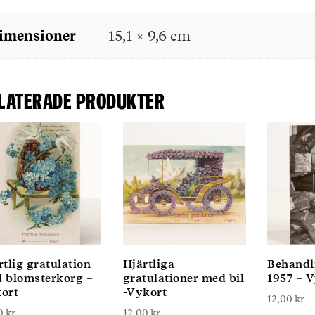
imensioner
15,1 × 9,6 cm
laterade produkter
rtlig gratulation
Hjärtliga
Behandl
 blomsterkorg –
gratulationer med bil
1957 – 
ort
-Vykort
12,00
kr
00
kr
12,00
kr