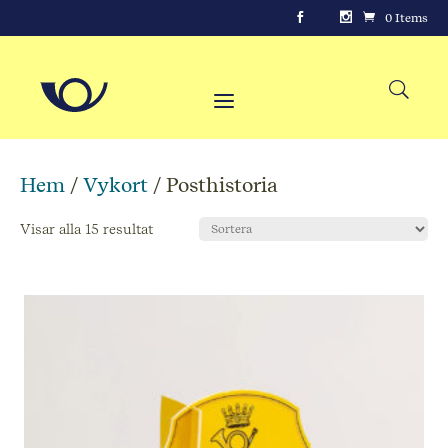
0 Items
Hem
/
Vykort
/ Posthistoria
Visar alla 15 resultat