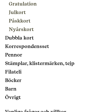
Gratulation
Julkort
Påskkort
Nyårskort
Dubbla kort
Korrespondensset
Pennor
Stämplar, klistermärken, tejp
Filateli
Böcker
Barn
Övrigt
Vanliga frågor och villkor