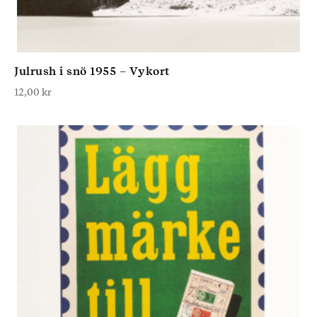
Julrush i snö 1955 – Vykort
12,00
kr