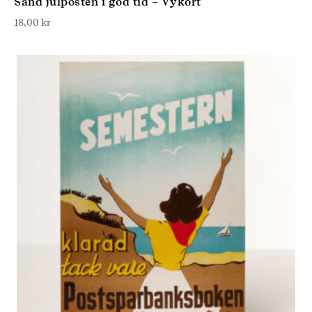
Sänd julposten i god tid – Vykort
18,00
kr