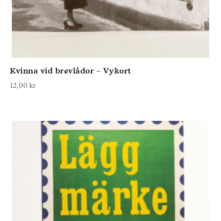
Kvinna vid brevlådor – Vykort
12,00
kr