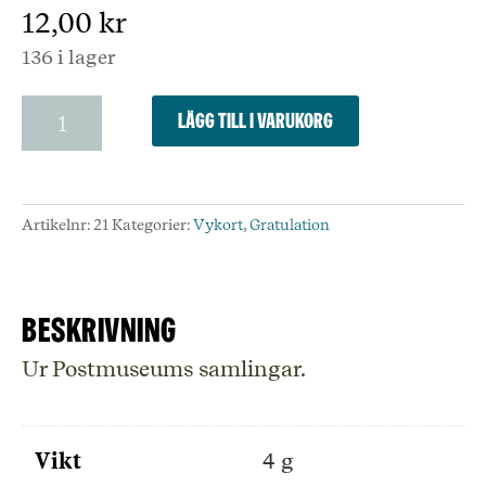
12,00
kr
136 i lager
Hjärtlig
Lägg till i varukorg
gratulation
med
båtar
-
Artikelnr:
21
Kategorier:
Vykort
,
Gratulation
Vykort
mängd
Beskrivning
Ur Postmuseums samlingar.
Vikt
4 g