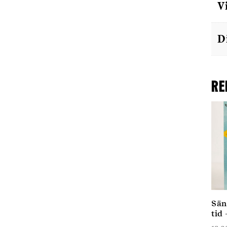
V
D
Re
Sän
tid