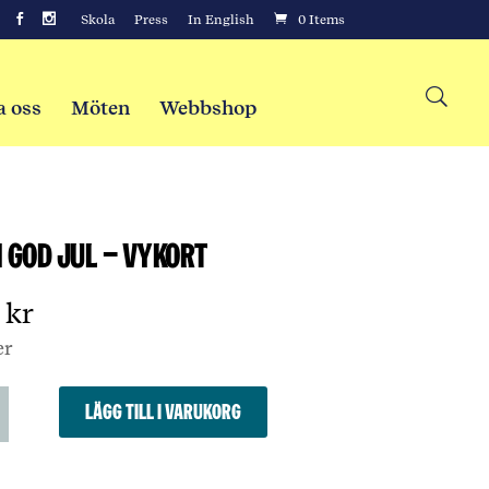
Skola
Press
In English
0 Items
a oss
Möten
Webbshop
n god jul – Vykort
0
kr
er
Lägg till i varukorg