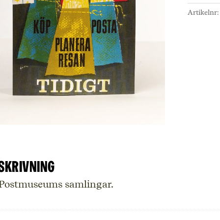
-
Artikelnr
Vykort
mäng
skrivning
 Postmuseums samlingar.