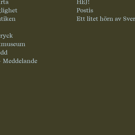
rta
HEJ!
glighet
Postis
tiken
Ett litet hörn av Sve
ryck
tmuseum
ydd
– Meddelande