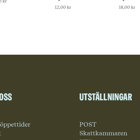
00
kr
12,00
kr
18,00
kr
 oss
Utställningar
 öppettider
POST
t
Skattkammaren