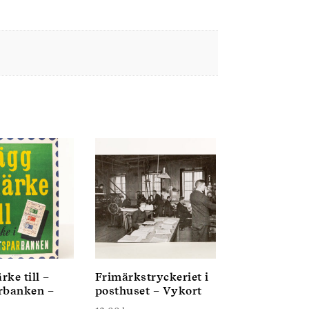
ke till –
Frimärkstryckeriet i
rbanken –
posthuset – Vykort