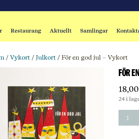
r
Restaurang
Aktuellt
Samlingar
Kontakt
m
/
Vykort
/
Julkort
/ För en god jul – Vykort
För e
18,0
24 i lag
För
en
god
jul