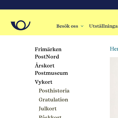
Besök oss
3
Utställninga
He
Frimärken
PostNord
Årskort
Postmuseum
Vykort
Posthistoria
Gratulation
Julkort
Påskkort