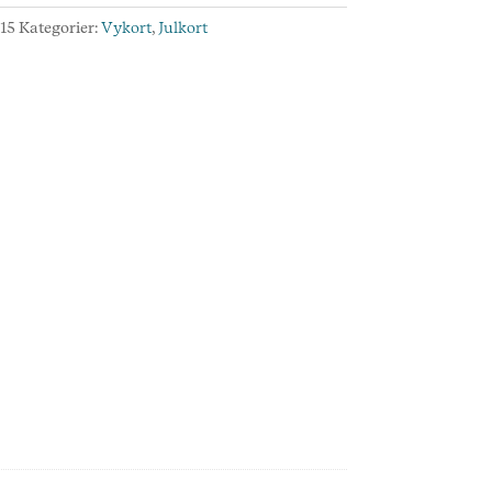
:
15
Kategorier:
Vykort
,
Julkort
d