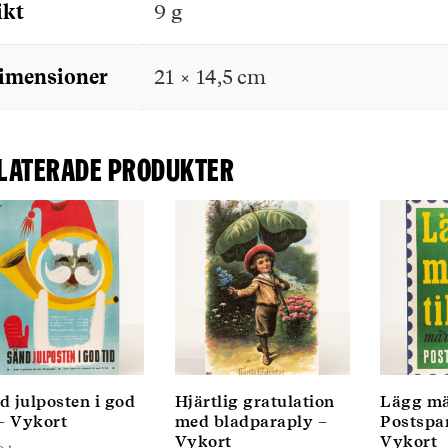
ikt
9 g
imensioner
21 × 14,5 cm
laterade produkter
d julposten i god
Hjärtlig gratulation
Lägg mär
 – Vykort
med bladparaply –
Postspa
Vykort
Vykort