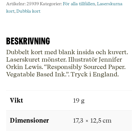
2
Artikelnr:
25939
Kategorier:
För alla tillfällen
,
Laserskurna
Birds,
kort
,
Dubbla kort
Laserskuret
mängd
Beskrivning
Dubbelt kort med blank insida och kuvert.
Laserskuret mönster. Illustratör Jennifer
Orkin Lewis. “Responsibly Sourced Paper.
Vegatable Based Ink.”. Tryck i England.
Vikt
19 g
Dimensioner
17,3 × 12,5 cm