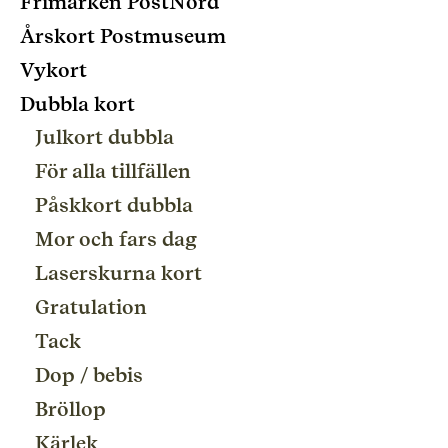
Frimärken PostNord
Årskort Postmuseum
Vykort
Dubbla kort
Julkort dubbla
För alla tillfällen
Påskkort dubbla
Mor och fars dag
Laserskurna kort
Gratulation
Tack
Dop / bebis
Bröllop
Kärlek