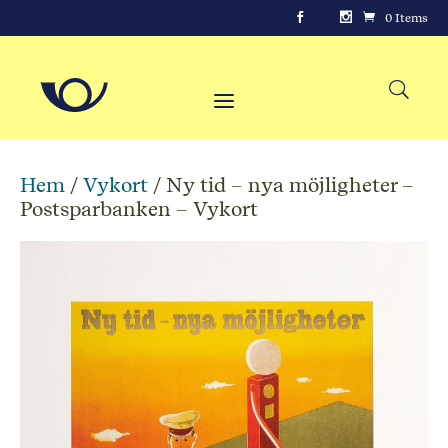
0 Items
Hem
/
Vykort
/ Ny tid – nya möjligheter –
Postsparbanken – Vykort