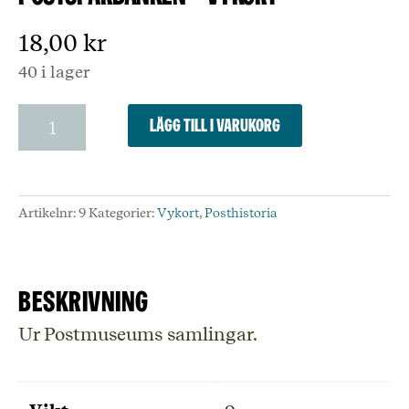
18,00
kr
40 i lager
Ny
Lägg till i varukorg
tid
-
nya
möjligheter
Artikelnr:
9
Kategorier:
Vykort
,
Posthistoria
-
Postsparbanken
-
Vykort
Beskrivning
mängd
Ur Postmuseums samlingar.