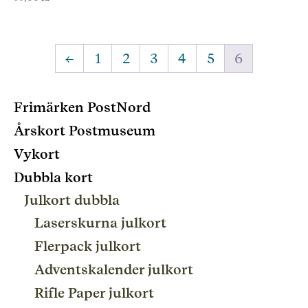
←
1
2
3
4
5
6
Frimärken PostNord
Årskort Postmuseum
Vykort
Dubbla kort
Julkort dubbla
Laserskurna julkort
Flerpack julkort
Adventskalender julkort
Rifle Paper julkort