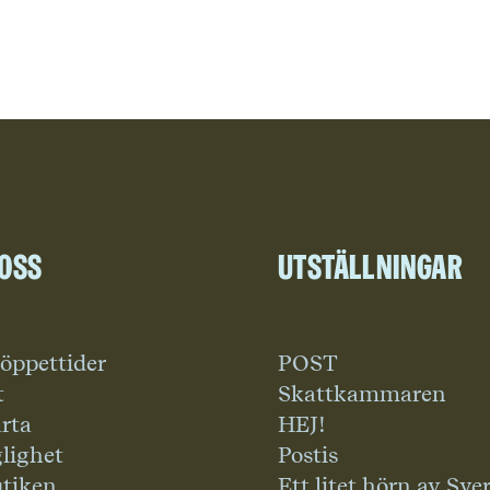
 oss
Utställningar
 öppettider
POST
t
Skattkammaren
rta
HEJ!
glighet
Postis
tiken
Ett litet hörn av Sve