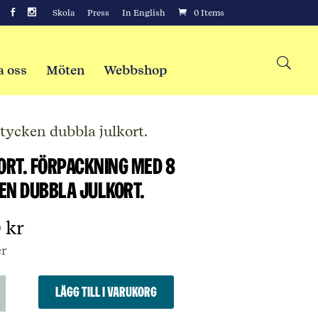
Skola
Press
In English
0 Items
a oss
Möten
Webbshop
tycken dubbla julkort.
jort. Förpackning med 8
en dubbla julkort.
0
kr
er
Lägg till i varukorg
kning