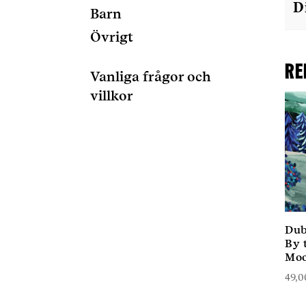
D
Barn
Övrigt
Re
Vanliga frågor och
villkor
Dubb
By 
Moo
49,