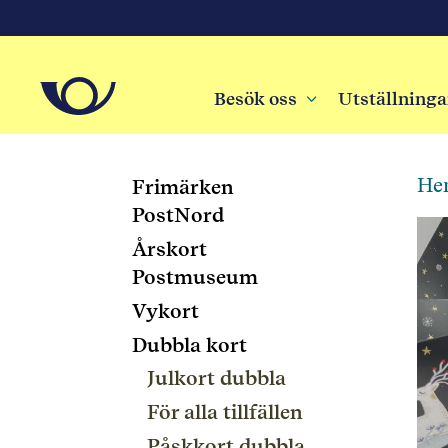
Besök oss
3
Utställninga
He
Frimärken
PostNord
Årskort
Postmuseum
Vykort
Dubbla kort
Julkort dubbla
För alla tillfällen
Påskkort dubbla