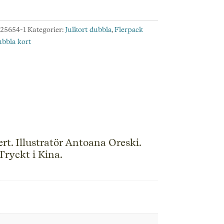
:
25654-1
Kategorier:
Julkort dubbla
,
Flerpack
n
bbla kort
.
d
rt. Illustratör Antoana Oreski.
Tryckt i Kina.