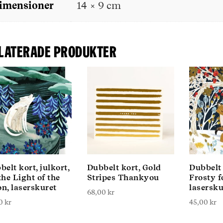
imensioner
14 × 9 cm
laterade produkter
elt kort, julkort,
Dubbelt kort, Gold
Dubbelt 
the Light of the
Stripes Thankyou
Frosty f
n, laserskuret
lasersku
68,00
kr
00
kr
45,00
kr