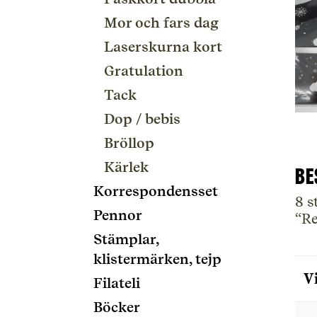
Mor och fars dag
Laserskurna kort
Gratulation
Tack
Dop / bebis
Bröllop
Kärlek
Be
Korrespondensset
8 s
Pennor
“Re
Stämplar,
klistermärken, tejp
V
Filateli
Böcker