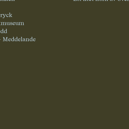
ryck
tmuseum
ydd
– Meddelande