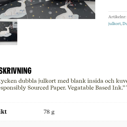
med
8
Artikelnr
stycke
julkort
,
Du
dubbla
julkort
mäng
skrivning
tycken dubbla julkort med blank insida och kuve
sponsibly Sourced Paper. Vegatable Based Ink.” 
ikt
78 g