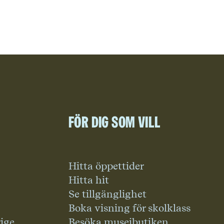
För dig som vill
Hitta öppettider
Hitta hit
Se tillgänglighet
Boka visning för skolklass
rige
Besöka museibutiken