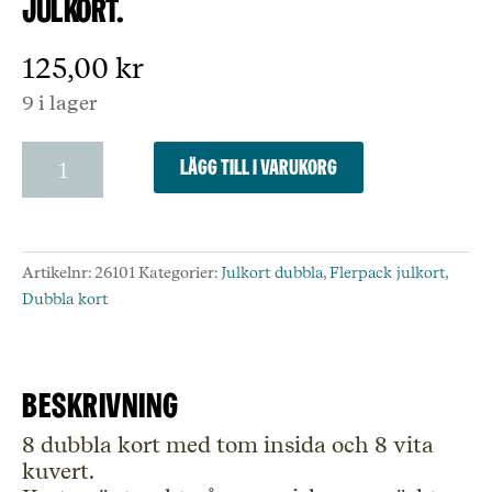
julkort.
125,00
kr
9 i lager
Vinterfåglar,
Lägg till i varukorg
Koustrup
&
Co.
Förpackning
Artikelnr:
26101
Kategorier:
Julkort dubbla
,
Flerpack julkort
,
med
Dubbla kort
8
stycken
dubbla
julkort.
Beskrivning
mängd
8 dubbla kort med tom insida och 8 vita
kuvert.