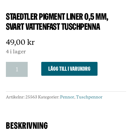
Staedtler Pigment liner 0,5 mm,
svart vattenfast tuschpenna
49,00
kr
4 i lager
Staedtler
Lägg till i varukorg
Pigment
liner
0,5
mm,
Artikelnr:
25563
Kategorier:
Pennor
,
Tuschpennor
svart
vattenfast
tuschpenna
mängd
Beskrivning