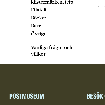
klistermärken, tejp
235
Filateli
Böcker
Barn
Övrigt
Vanliga frågor och
villkor
Postmuseum
Besök