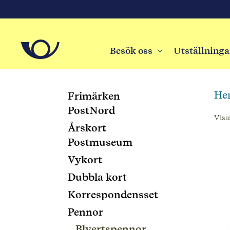
Besök oss
3
Utställninga
He
Frimärken
PostNord
Visar
Årskort
Postmuseum
Vykort
Dubbla kort
Korrespondensset
Pennor
Blyertspennor