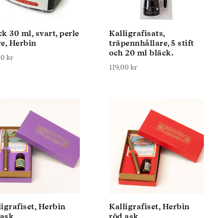
k 30 ml, svart, perle
Kalligrafisats,
re, Herbin
träpennhållare, 5 stift
och 20 ml bläck.
00
kr
119,00
kr
ligrafiset, Herbin
Kalligrafiset, Herbin
 ask
röd ask