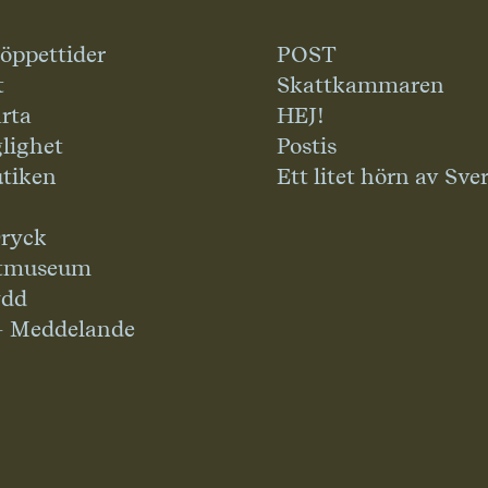
 öppettider
POST
t
Skattkammaren
rta
HEJ!
glighet
Postis
tiken
Ett litet hörn av Sve
ryck
tmuseum
ydd
– Meddelande