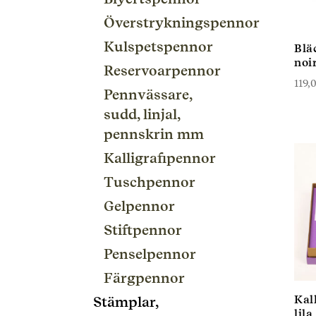
Överstrykningspennor
Kulspetspennor
Bläc
noi
Reservoarpennor
119,
Pennvässare,
sudd, linjal,
pennskrin mm
Kalligrafipennor
Tuschpennor
Gelpennor
Stiftpennor
Penselpennor
Färgpennor
Kal
Stämplar,
lila