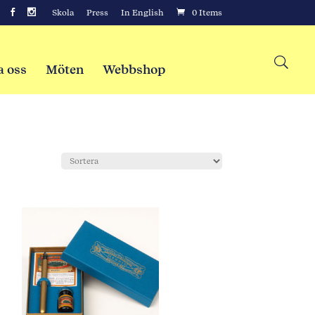
Skola
Press
In English
0 Items
a oss
Möten
Webbshop