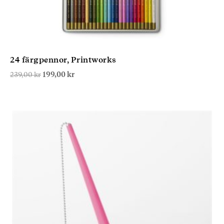
24 färgpennor, Printworks
Det
Det
239,00
kr
199,00
kr
ursprungliga
nuvarande
priset
priset
var:
är:
239,00 kr.
199,00 kr.