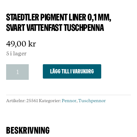
Staedtler Pigment liner 0,1 mm,
svart vattenfast tuschpenna
49,00
kr
5 i lager
Staedtler
Lägg till i varukorg
Pigment
liner
0,1
mm,
Artikelnr:
25561
Kategorier:
Pennor
,
Tuschpennor
svart
vattenfast
tuschpenna
mängd
Beskrivning