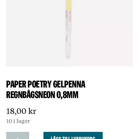
Paper Poetry gelpenna
regnbågsneon 0,8mm
18,00
kr
10 i lager
Paper
Lägg till i varukorg