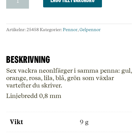
Poetry
gelpenna
regnbågsneon
0,8mm
Artikelnr:
25458
Kategorier:
Pennor
,
Gelpennor
mängd
Beskrivning
Sex vackra neonlfärger i samma penna: gul,
orange, rosa, lila, blå, grön som växlar
vartefter du skriver.
Linjebredd 0,8 mm
Vikt
9 g