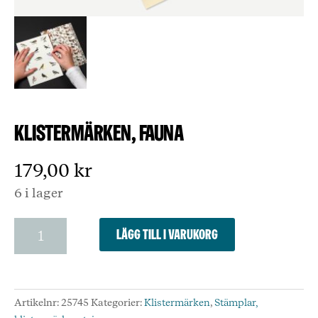
Klistermärken, Fauna
179,00
kr
6 i lager
Klistermärken,
Lägg till i varukorg
Fauna
mängd
Artikelnr:
25745
Kategorier:
Klistermärken
,
Stämplar,