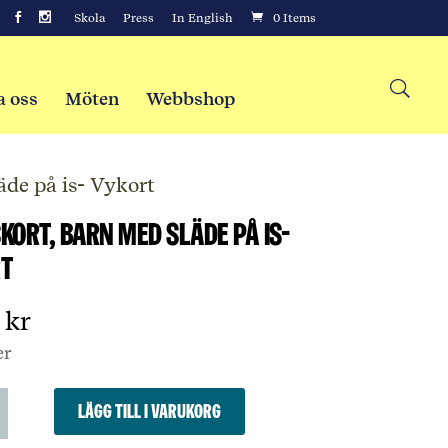
Skola
Press
In English
0 Items
a oss
Möten
Webbshop
äde på is- Vykort
kort, barn med släde på is-
t
0
kr
er
ort,
Lägg till i varukorg