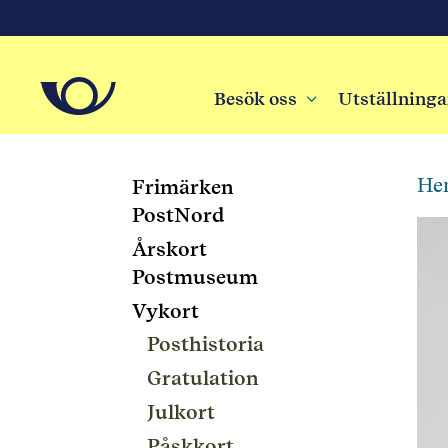
Besök oss
3
Utställninga
He
Frimärken
PostNord
Årskort
Postmuseum
Vykort
Posthistoria
Gratulation
Julkort
Påskkort