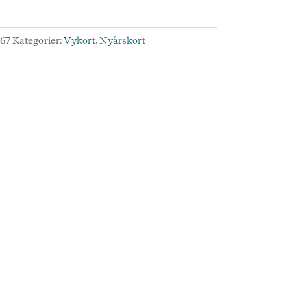
:
67
Kategorier:
Vykort
,
Nyårskort
d