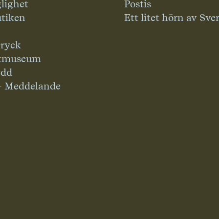
glighet
Postis
tiken
Ett litet hörn av Sve
ryck
tmuseum
ydd
– Meddelande