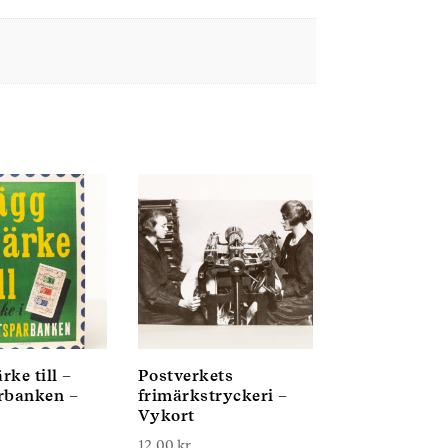
ke till –
Postverkets
rbanken –
frimärkstryckeri –
Vykort
12,00
kr