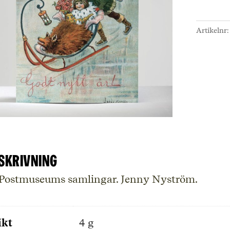
släde
på
Artikelnr
is-
Vykort
mäng
skrivning
 Postmuseums samlingar. Jenny Nyström.
ikt
4 g