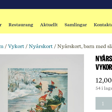
r
Restaurang
Aktuellt
Samlingar
Kontakt
m
/
Vykort
/
Nyårskort
/ Nyårskort, barn med sl
Nyårs
Vykor
12,0
54 i lag
Nyårsk
barn
med