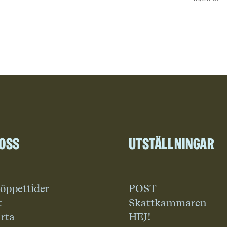
 oss
Utställningar
 öppettider
POST
t
Skattkammaren
rta
HEJ!