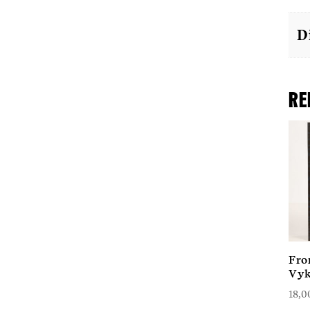
D
Re
Fro
Vyk
18,