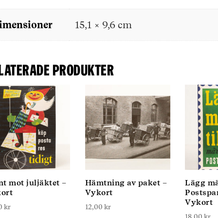
imensioner
15,1 × 9,6 cm
laterade produkter
nt mot juljäktet –
Hämtning av paket –
Lägg mär
ort
Vykort
Postspa
Vykort
00
kr
12,00
kr
18,00
kr