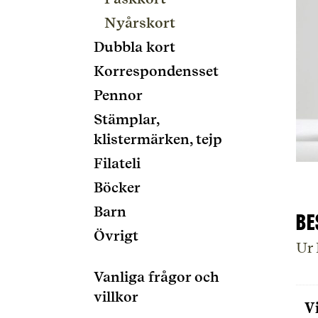
Nyårskort
Dubbla kort
Korrespondensset
Pennor
Stämplar,
klistermärken, tejp
Filateli
Böcker
Barn
Be
Övrigt
Ur
Vanliga frågor och
villkor
V