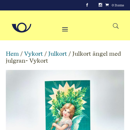
0 Items
Hem
/
Vykort
/
Julkort
/ Julkort ängel med
julgran- Vykort