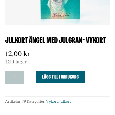
Julkort ängel med julgran- Vykort
12,00
kr
121 i lager
Julkort
Lägg till i varukorg
ängel
med
julgran-
Vykort
Artikelnr:
79
Kategorier:
Vykort
,
Julkort
mängd