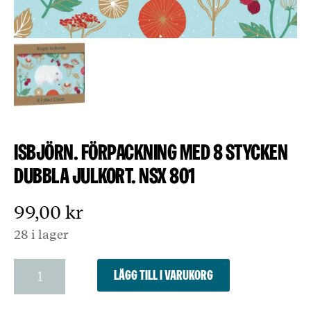
Isbjörn. Förpackning med 8 stycken
dubbla julkort. NSX 801
99,00
kr
28 i lager
Isbjörn.
Lägg till i varukorg
Förpackning
med