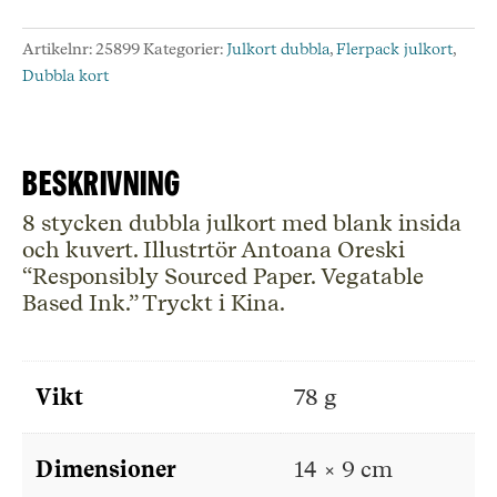
8
stycken
Artikelnr:
25899
Kategorier:
Julkort dubbla
,
Flerpack julkort
,
dubbla
Dubbla kort
julkort.
NSX
801
mängd
Beskrivning
8 stycken dubbla julkort med blank insida
och kuvert. Illustrtör Antoana Oreski
“Responsibly Sourced Paper. Vegatable
Based Ink.” Tryckt i Kina.
Vikt
78 g
Dimensioner
14 × 9 cm