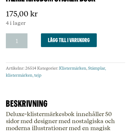
175,00
kr
4 i lager
Faerie
Lägg till i varukorg
Kingdom
Sticker
Book
mängd
Artikelnr:
26514
Kategorier:
Klistermärken
,
Stämplar,
klistermärken, tejp
Beskrivning
Deluxe-klistermärkesbok innehåller 50
sidor med designer med nostalgiska och
moderna illustrationer med en magisk