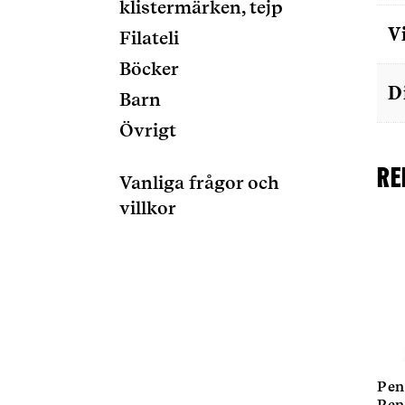
klistermärken, tejp
V
Filateli
Böcker
D
Barn
Övrigt
Re
Vanliga frågor och
villkor
Pen
Pen