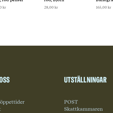
00
kr
28,00
kr
165,00
kr
 oss
Utställningar
 öppettider
POST
t
Skattkammaren