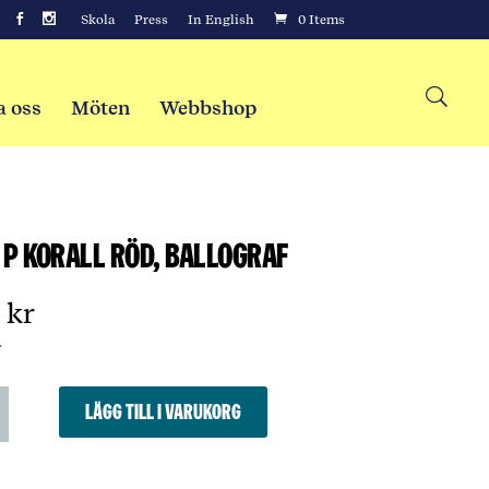
Skola
Press
In English
0 Items
a oss
Möten
Webbshop
 P korall röd, Ballograf
0
kr
r
Lägg till i varukorg