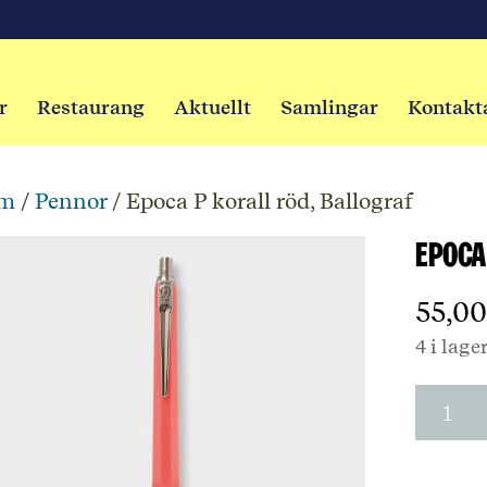
r
Restaurang
Aktuellt
Samlingar
Kontakt
m
/
Pennor
/ Epoca P korall röd, Ballograf
Epoca
55,0
4 i lage
Epoca
P
korall
röd,