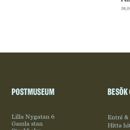
38,
Postmuseum
Besök
Lilla Nygatan 6
Entré &
Gamla stan
Hitta hi