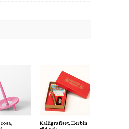
 rosa,
Kalligrafiset, Herbin
f
röd ask