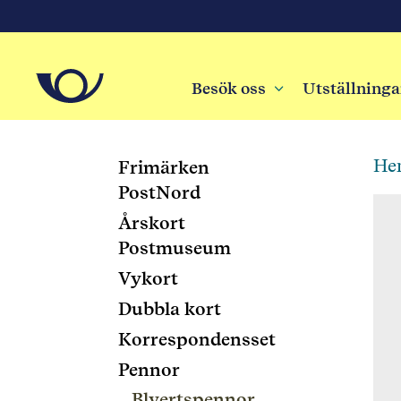
Besök oss
3
Utställninga
He
Frimärken
PostNord
Årskort
Postmuseum
Vykort
Dubbla kort
Korrespondensset
Pennor
Blyertspennor