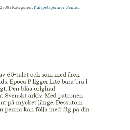
raf
:
25381
Kategorier:
Kulspetspennor
,
Pennor
d
 av 60-talet och som med åren
ds. Epoca P ligger inte bara bra i
gt. Den blåa original
erat Svenskt arkiv. Med patronen
 slut på mycket länge. Dessutom
in penna kan följa med dig på din