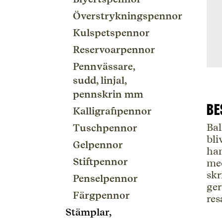
Överstrykningspennor
Kulspetspennor
Reservoarpennor
Pennvässare,
sudd, linjal,
pennskrin mm
Be
Kalligrafipennor
Bal
Tuschpennor
bli
Gelpennor
han
Stiftpennor
med
skr
Penselpennor
ger
Färgpennor
res
Stämplar,