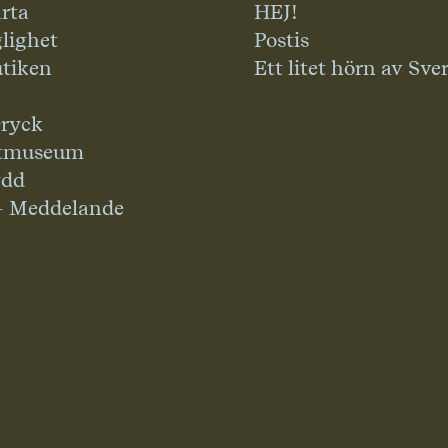
rta
HEJ!
glighet
Postis
tiken
Ett litet hörn av Sve
ryck
tmuseum
ydd
– Meddelande