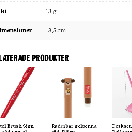
ikt
13 g
imensioner
13,5 cm
laterade produkter
tel Brush Sign
Raderbar gelpenna
Deskset,
, röd pensel
röd, Björn
Ballogra