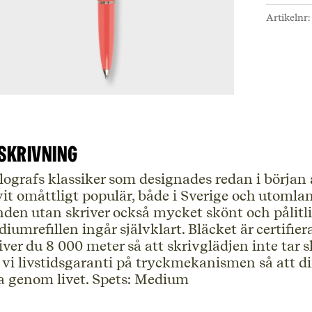
Ballog
Artikelnr
mäng
skrivning
lografs klassiker som designades redan i början
vit omåttligt populär, både i Sverige och utomlan
den utan skriver också mycket skönt och pålitli
iumrefillen ingår självklart. Bläcket är certifi
iver du 8 000 meter så att skrivglädjen inte tar
 vi livstidsgaranti på tryckmekanismen så att d
a genom livet. Spets: Medium