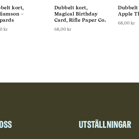
belt kort,
Dubbelt kort,
Dubbelt 
liamson –
Magical Birthday
Apple T
pards
Card, Rifle Paper Co.
68,00
kr
00
kr
68,00
kr
 oss
Utställningar