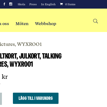
Skola
Press
In English
0 Items
a oss
Möten
Webbshop
 Pictures, WYXROO1
ltkort, julkort, Talking
res, WYXROO1
0
kr
r
tkort,
Lägg till i varukorg
,
g