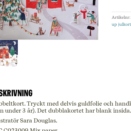
Picture
WYXR
Artikelnr
mäng
up julkor
skrivning
beltkort. Tryckt med delvis guldfolie och handkli
n under 3 år). Det dubblakortet har blank insida.
ustratör Sara Douglas.
C C023009 Mix paper