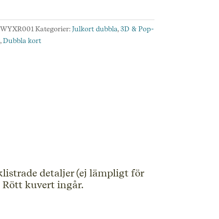
s,
OO1
:
WYXR001
Kategorier:
Julkort dubbla
,
3D & Pop-
d
t
,
Dubbla kort
strade detaljer (ej lämpligt för
 Rött kuvert ingår.