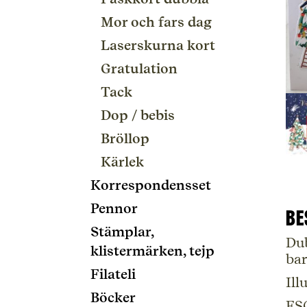
Mor och fars dag
Laserskurna kort
Gratulation
Tack
Dop / bebis
Bröllop
Kärlek
Korrespondensset
Pennor
Be
Stämplar,
Dub
klistermärken, tejp
bar
Filateli
Ill
Böcker
FS