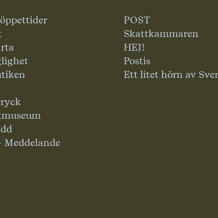
 öppettider
POST
t
Skattkammaren
rta
HEJ!
glighet
Postis
tiken
Ett litet hörn av Sve
ryck
tmuseum
ydd
– Meddelande