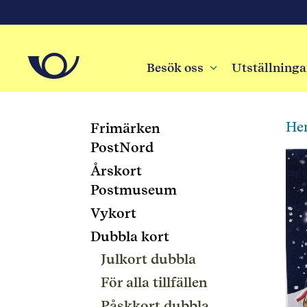
Besök oss
3
Utställninga
He
Frimärken
PostNord
Årskort
Postmuseum
Vykort
Dubbla kort
Julkort dubbla
För alla tillfällen
Påskkort dubbla