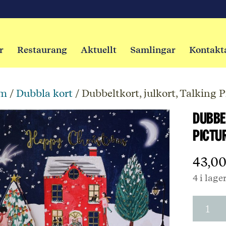
r
Restaurang
Aktuellt
Samlingar
Kontakt
m
/
Dubbla kort
/ Dubbeltkort, julkort, Talking
Dubbe
Pictu
43,0
4 i lage
Dubbel
julkort
Talkin