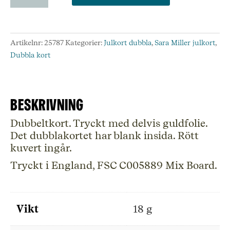
Sara
Miller
London,
Artikelnr:
25787
Kategorier:
Julkort dubbla
,
Sara Miller julkort
,
SAX26
Dubbla kort
mängd
Beskrivning
Dubbeltkort. Tryckt med delvis guldfolie.
Det dubblakortet har blank insida. Rött
kuvert ingår.
Tryckt i England, FSC C005889 Mix Board.
Vikt
18 g