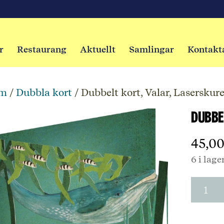
r
Restaurang
Aktuellt
Samlingar
Kontakt
m
/
Dubbla kort
/ Dubbelt kort, Valar, Laserskure
Dubbe
45,0
6 i lage
Dubbel
kort,
Valar,
Lasers