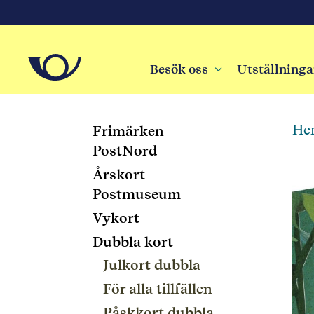
Besök oss
3
Utställninga
He
Frimärken
PostNord
Årskort
Postmuseum
Vykort
Dubbla kort
Julkort dubbla
För alla tillfällen
Påskkort dubbla