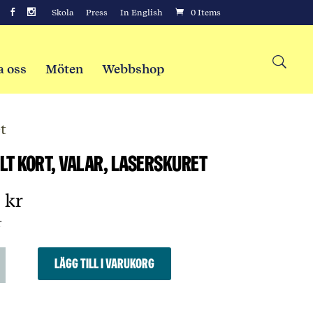
Skola
Press
In English
0 Items
a oss
Möten
Webbshop
t
lt kort, Valar, Laserskuret
0
kr
r
t
Lägg till i varukorg
kuret