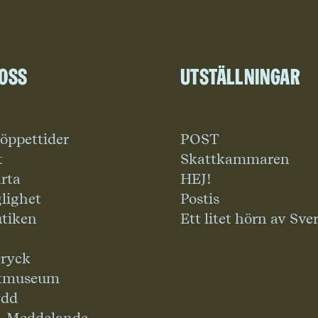
 oss
Utställningar
 öppettider
POST
t
Skattkammaren
rta
HEJ!
glighet
Postis
tiken
Ett litet hörn av Sve
ryck
tmuseum
ydd