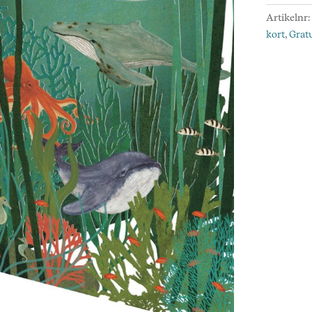
mäng
Artikelnr
kort
,
Grat