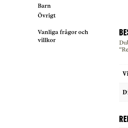
Barn
Övrigt
Be
Vanliga frågor och
villkor
Dub
“Re
V
D
Re