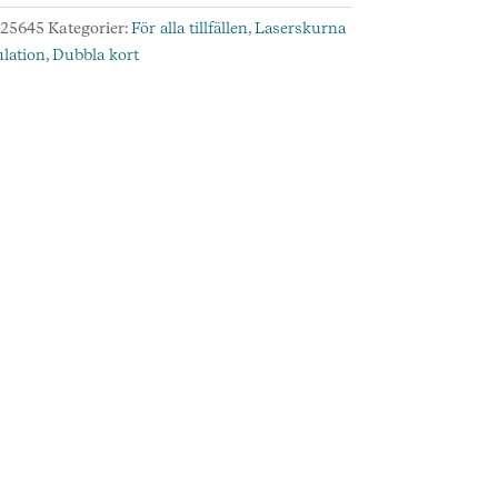
d
:
25645
Kategorier:
För alla tillfällen
,
Laserskurna
ulation
,
Dubbla kort