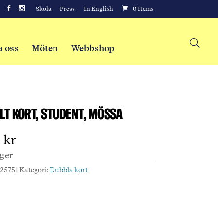
Skola
Press
In English
0 Items
a oss
Möten
Webbshop
lt kort, Student, mössa
0
kr
ager
:
25751
Kategori:
Dubbla kort