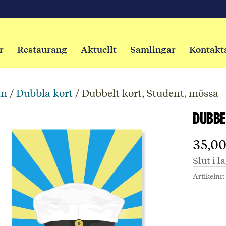
r
Restaurang
Aktuellt
Samlingar
Kontakt
m
/
Dubbla kort
/ Dubbelt kort, Student, mössa
Dubbe
35,0
Slut i l
Artikelnr