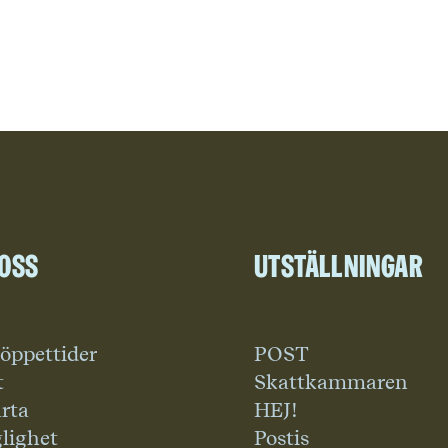
 oss
Utställningar
 öppettider
POST
t
Skattkammaren
rta
HEJ!
glighet
Postis