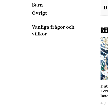
Barn
D
Övrigt
Vanliga frågor och
Re
villkor
Dubb
Ter
las
45,