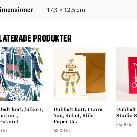
imensioner
17,3 × 12,5 cm
laterade produkter
elt kort, julkort,
Dubbelt kort, I Love
Dubbelt 
rarium ,
You, Robot, Rifle
Studio 
erskuret
Paper Co.
35,00
kr
00
kr
68,00
kr