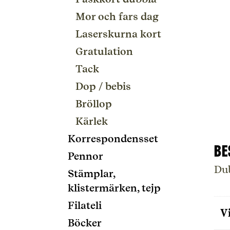
Mor och fars dag
Laserskurna kort
Gratulation
Tack
Dop / bebis
Bröllop
Kärlek
Korrespondensset
Be
Pennor
Dub
Stämplar,
klistermärken, tejp
Filateli
V
Böcker