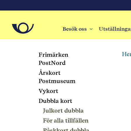
Besök oss
3
Utställninga
He
Frimärken
PostNord
Årskort
Postmuseum
Vykort
Dubbla kort
Julkort dubbla
För alla tillfällen
Påskkort dubbla