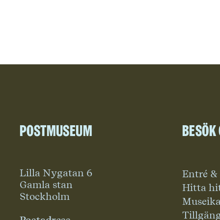
Postmuseum
Besök
Lilla Nygatan 6
Entré &
Gamla stan
Hitta hi
Stockholm
Museika
Tillgän
Postadress