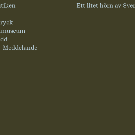
tiken
Ett litet hörn av Sve
ryck
tmuseum
ydd
– Meddelande