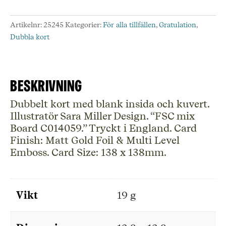
Birds
&
Artikelnr:
25245
Kategorier:
För alla tillfällen
,
Gratulation
,
Foliage
Dubbla kort
mängd
Beskrivning
Dubbelt kort med blank insida och kuvert.
Illustratör Sara Miller Design. “FSC mix
Board C014059.” Tryckt i England. Card
Finish: Matt Gold Foil & Multi Level
Emboss. Card Size: 138 x 138mm.
Vikt
19 g