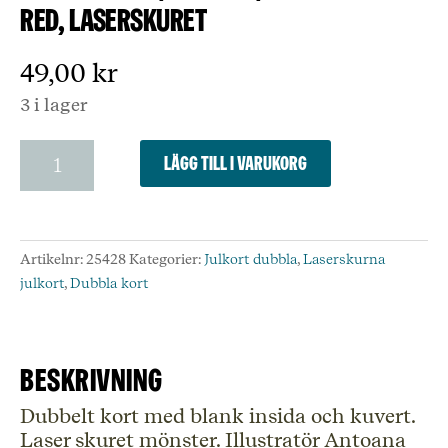
red, laserskuret
49,00
kr
3 i lager
Dubbelt
Lägg till i varukorg
kort,
julkort,
Frosty
forest
Artikelnr:
25428
Kategorier:
Julkort dubbla
,
Laserskurna
red,
julkort
,
Dubbla kort
laserskuret
mängd
Beskrivning
Dubbelt kort med blank insida och kuvert.
Laser skuret mönster. Illustratör Antoana