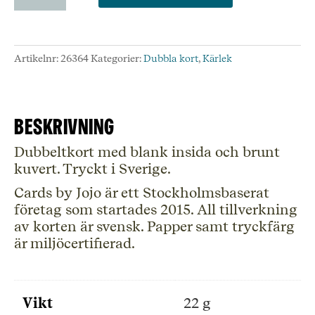
Flower
Heart,
Cards
Artikelnr:
26364
Kategorier:
Dubbla kort
,
Kärlek
by
Jojo,
Granberg
mängd
Beskrivning
Dubbeltkort med blank insida och brunt
kuvert. Tryckt i Sverige.
Cards by Jojo är ett Stockholmsbaserat
företag som startades 2015. All tillverkning
av korten är svensk. Papper samt tryckfärg
är miljöcertifierad.
Vikt
22 g