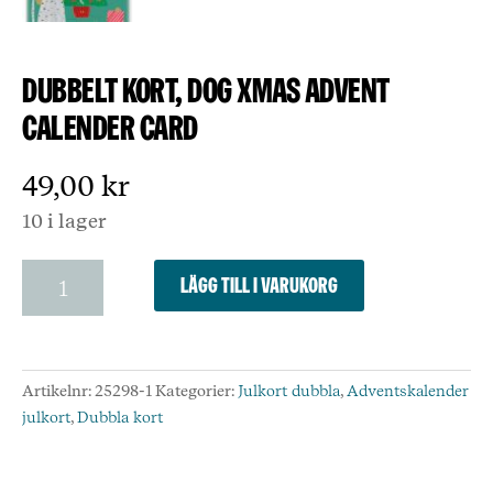
Dubbelt kort, Dog Xmas Advent
Calender Card
49,00
kr
10 i lager
Dubbelt
Lägg till i varukorg
kort,
Dog
Xmas
Advent
Artikelnr:
25298-1
Kategorier:
Julkort dubbla
,
Adventskalender
Calender
julkort
,
Dubbla kort
Card
mängd