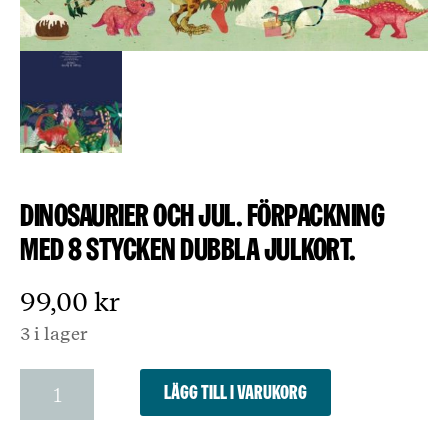
Dinosaurier och jul. Förpackning
med 8 stycken dubbla julkort.
99,00
kr
3 i lager
Dinosaurier
Lägg till i varukorg
och
jul.