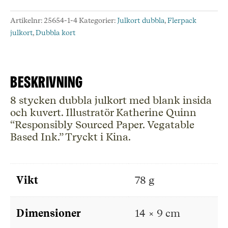
Förpackning
med
Artikelnr:
25654-1-4
Kategorier:
Julkort dubbla
,
Flerpack
8
julkort
,
Dubbla kort
stycken
dubbla
julkort.
mängd
Beskrivning
8 stycken dubbla julkort med blank insida
och kuvert. Illustratör Katherine Quinn
“Responsibly Sourced Paper. Vegatable
Based Ink.” Tryckt i Kina.
Vikt
78 g
Dimensioner
14 × 9 cm