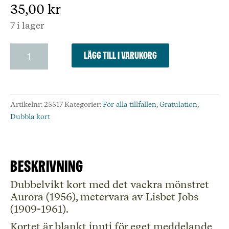
35,00
kr
7 i lager
Dubbelt
Lägg till i varukorg
kort,
Aurora,
L.
Jobs
Artikelnr:
25517
Kategorier:
För alla tillfällen
,
Gratulation
,
mängd
Dubbla kort
Beskrivning
Dubbelvikt kort med det vackra mönstret
Aurora (1956), metervara av Lisbet Jobs
(1909-1961).
Kortet är blankt inuti för eget meddelande