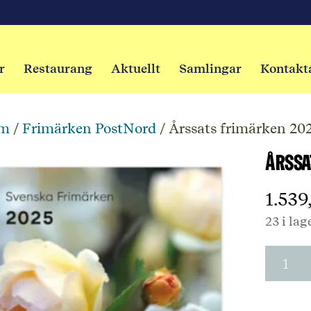
r
Restaurang
Aktuellt
Samlingar
Kontakt
m
/
Frimärken PostNord
/ Årssats frimärken 20
Årssa
1.53
23 i lag
Årssat
frimär
2025
mäng