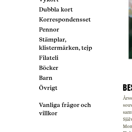
Dubbla kort
Korrespondensset
Pennor
Stämplar,
klistermärken, tejp
Filateli
Böcker
Barn
Be
Övrigt
Årss
Vanliga frågor och
souv
samt
villkor
Själ
Mom