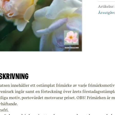
Artikelnr
Årsutgåv
skrivning
atsen innehåller ett ostämplat frimärke av varje frimärksmotiv
enirark ingår samt en förteckning över årets förstadagsstämpl
liga motiv, portovärdet motsvarar priset. OBS! Frimärken är 
vhäftande.
sfri.