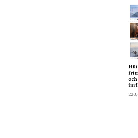
Häf
fri
och
inr
220