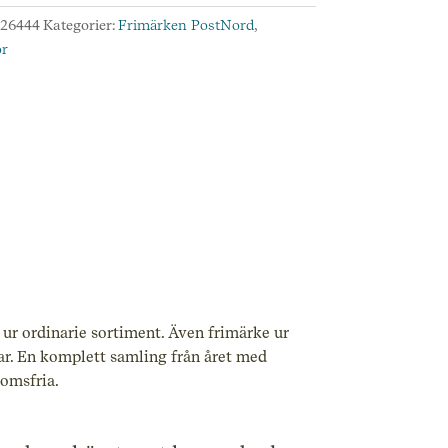
:
26444
Kategorier:
Frimärken PostNord
,
or
 ur ordinarie sortiment. Även frimärke ur
ar. En komplett samling från året med
momsfria.