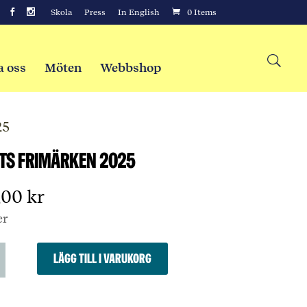
Skola
Press
In English
0 Items
a oss
Möten
Webbshop
25
ts frimärken 2025
9,00
kr
er
s
Lägg till i varukorg
ken
d