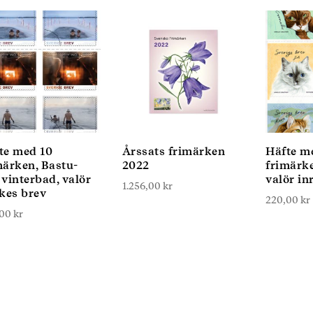
te med 10
Årssats frimärken
Häfte m
märken, Bastu-
2022
frimärke
 vinterbad, valör
valör in
1.256,00
kr
ikes brev
220,00
kr
,00
kr