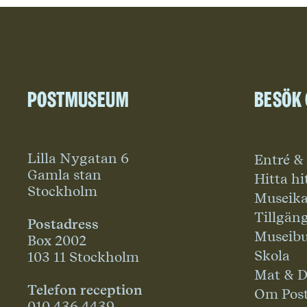
Postmuseum
Besök
Lilla Nygatan 6
Entré &
Gamla stan
Hitta hi
Stockholm
Museika
Tillgän
Postadress
Museibu
Box 2002
Skola
103 11 Stockholm
Mat & D
Telefon reception
Om Pos
010 436 4439