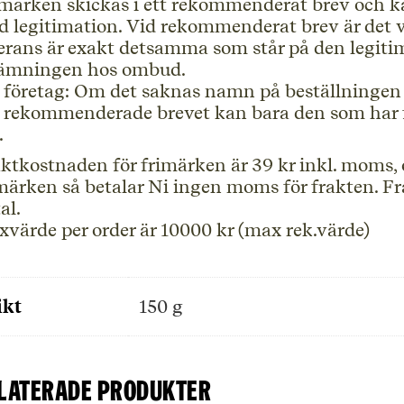
märken skickas i ett rekommenderat brev och 
 legitimation. Vid rekommenderat brev är det v
erans är exakt detsamma som står på den legit
lämningen hos ombud.
 företag: Om det saknas namn på beställningen
 rekommenderade brevet kan bara den som har f
.
ktkostnaden för frimärken är 39 kr inkl. moms, o
märken så betalar Ni ingen moms för frakten. Frak
al.
värde per order är 10000 kr (max rek.värde)
ikt
150 g
laterade produkter