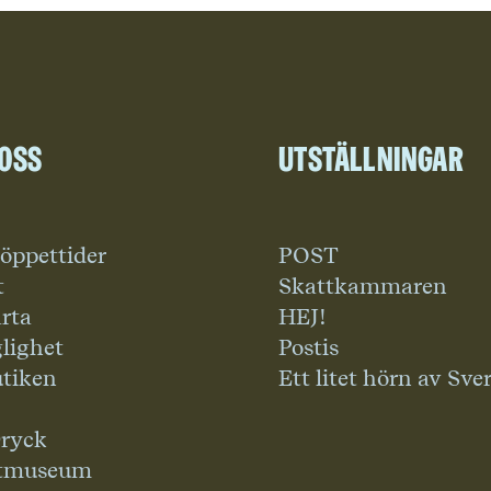
 oss
Utställningar
 öppettider
POST
t
Skattkammaren
rta
HEJ!
glighet
Postis
tiken
Ett litet hörn av Sve
ryck
tmuseum