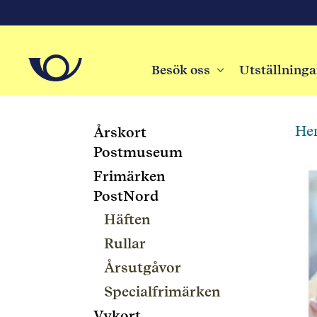
Besök oss
3
Utställninga
He
Årskort
Postmuseum
Frimärken
PostNord
Häften
Rullar
Årsutgåvor
Specialfrimärken
Vykort