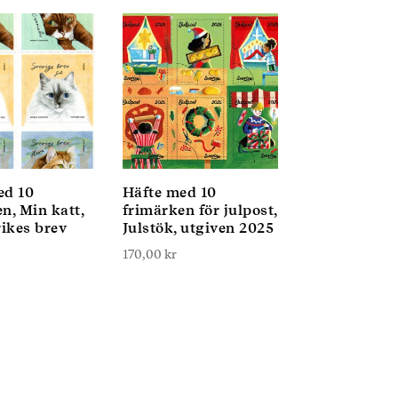
ed 10
Häfte med 10
n, Min katt,
frimärken för julpost,
rikes brev
Julstök, utgiven 2025
170,00
kr