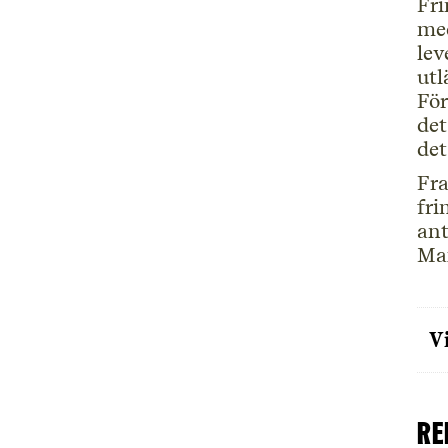
Fri
med
lev
ut
För
det
det
Fra
fri
ant
Max
V
Re