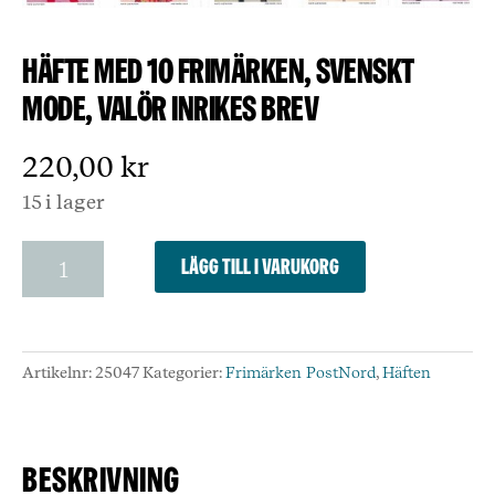
Häfte med 10 frimärken, Svenskt
mode, valör inrikes brev
220,00
kr
15 i lager
Häfte
Lägg till i varukorg
med
10
frimärken,
Svenskt
Artikelnr:
25047
Kategorier:
Frimärken PostNord
,
Häften
mode,
valör
inrikes
brev
Beskrivning
mängd