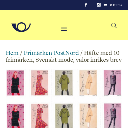
0 Items
Hem
/
Frimärken PostNord
/ Häfte med 10
frimärken, Svenskt mode, valör inrikes brev