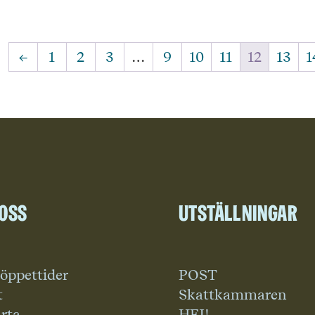
←
1
2
3
…
9
10
11
12
13
1
 oss
Utställningar
 öppettider
POST
t
Skattkammaren
rta
HEJ!