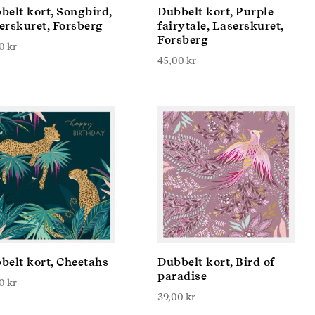
belt kort, Songbird,
Dubbelt kort, Purple
erskuret, Forsberg
fairytale, Laserskuret,
Forsberg
00
kr
45,00
kr
belt kort, Cheetahs
Dubbelt kort, Bird of
paradise
00
kr
39,00
kr