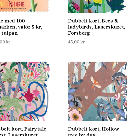
le med 100
Dubbelt kort, Bees &
ärken, valör 5 kr,
ladybirds, Laserskuret,
 tulpan
Forsberg
,00
kr
45,00
kr
belt kort, Fairytale
Dubbelt kort, Hollow
est, Laserskuret,
tree by day,