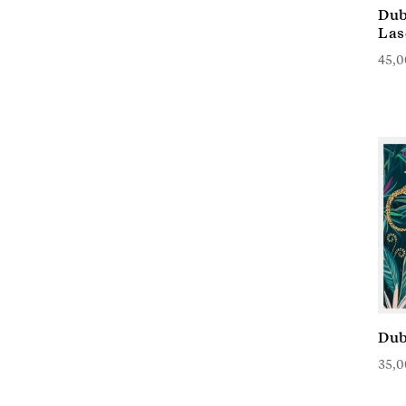
Dub
Las
45,
Dub
35,