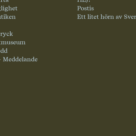
glighet
Postis
tiken
Ett litet hörn av Sve
ryck
tmuseum
ydd
– Meddelande