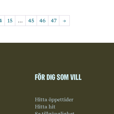
4
15
…
45
46
47
→
För dig som vill
Hitta öppettider
Hitta hit
Se tillgänglighet