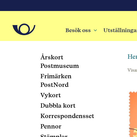
Besök oss
3
Utställninga
He
Årskort
Postmuseum
Visa
Frimärken
PostNord
Vykort
Dubbla kort
Korrespondensset
Pennor
Stämplar,