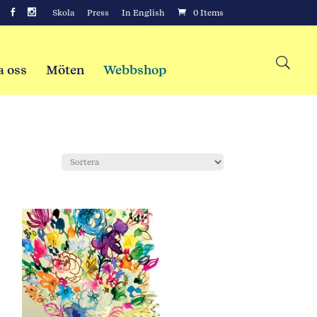
Skola
Press
In English
0 Items
a oss
Möten
Webbshop