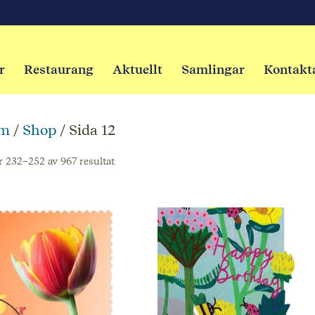
r
Restaurang
Aktuellt
Samlingar
Kontakt
m
/
Shop
/ Sida 12
r 232–252 av 967 resultat