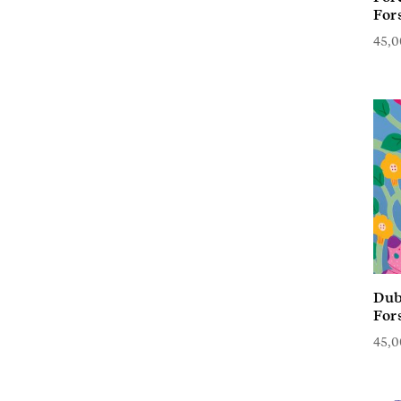
For
45,
Dub
For
45,