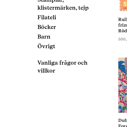
klistermärken, tejp
Filateli
Rul
frim
Böcker
Röd
Barn
500
Övrigt
Vanliga frågor och
villkor
Dub
For