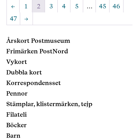
←
1
2
3
4
5
…
45
46
47
→
Årskort Postmuseum
Frimärken PostNord
Vykort
Dubbla kort
Korrespondensset
Pennor
Stämplar, klistermärken, tejp
Filateli
Böcker
Barn