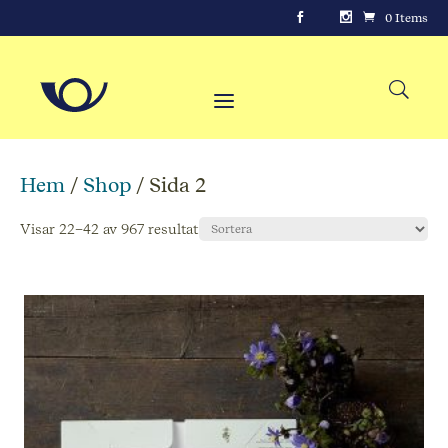
0 Items
Hem
/
Shop
/ Sida 2
Visar 22–42 av 967 resultat