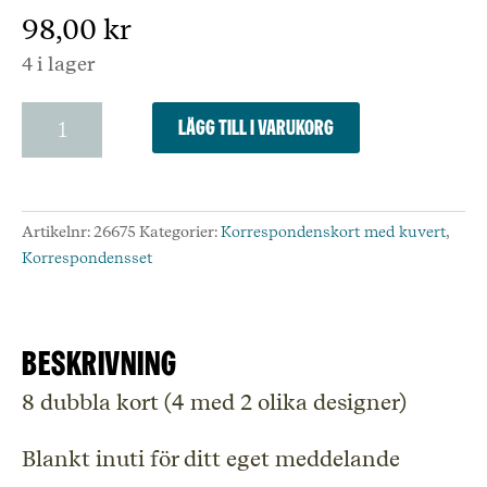
98,00
kr
4 i lager
Wild
Lägg till i varukorg
Press
Birds
-
Ask
Artikelnr:
26675
Kategorier:
Korrespondenskort med kuvert
,
med
Korrespondensset
8
dubbla
kort
med
Beskrivning
kuvert
mängd
8 dubbla kort (4 med 2 olika designer)

Blankt inuti för ditt eget meddelande
