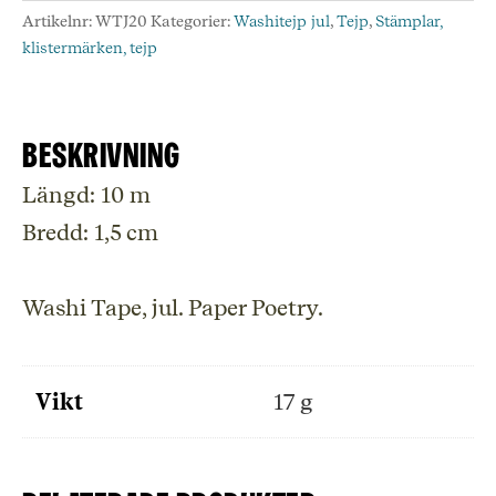
mängd
Artikelnr:
WTJ20
Kategorier:
Washitejp jul
,
Tejp
,
Stämplar,
klistermärken, tejp
Beskrivning
Längd: 10 m
Bredd: 1,5 cm
Washi Tape, jul. Paper Poetry.
Vikt
17 g