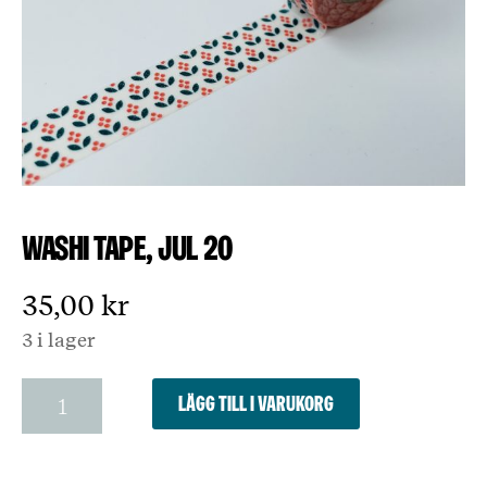
Washi Tape, jul 20
35,00
kr
3 i lager
Washi
Lägg till i varukorg
Tape,
jul
20