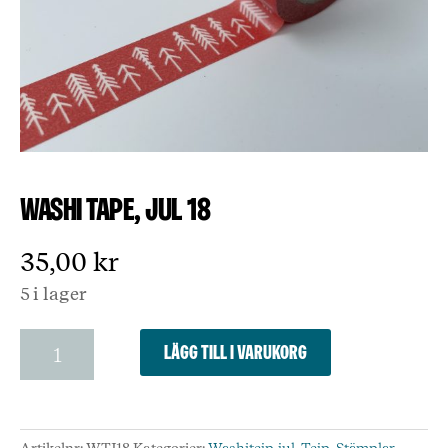
Washi Tape, jul 18
35,00
kr
5 i lager
Washi
Lägg till i varukorg
Tape,
jul
18
mängd