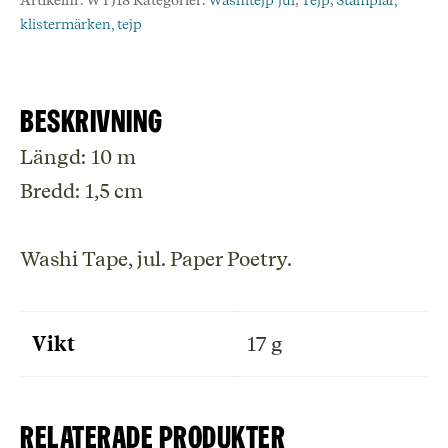
Artikelnr:
WTJ18
Kategorier:
Washitejp jul
,
Tejp
,
Stämplar,
klistermärken, tejp
Beskrivning
Längd: 10 m
Bredd: 1,5 cm
Washi Tape, jul. Paper Poetry.
Vikt
17 g
Relaterade produkter