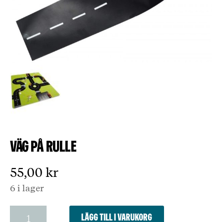
Väg på rulle
55,00
kr
6 i lager
Väg
Lägg till i varukorg