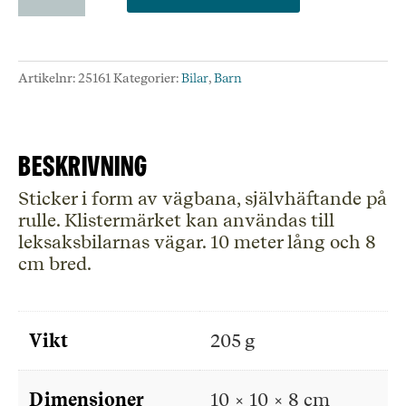
på
rulle
mängd
Artikelnr:
25161
Kategorier:
Bilar
,
Barn
Beskrivning
Sticker i form av vägbana, självhäftande på
rulle. Klistermärket kan användas till
leksaksbilarnas vägar. 10 meter lång och 8
cm bred.
Vikt
205 g
Dimensioner
10 × 10 × 8 cm