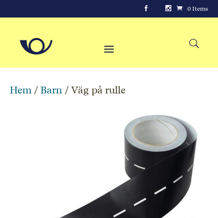
0 Items
Hem
/
Barn
/ Väg på rulle