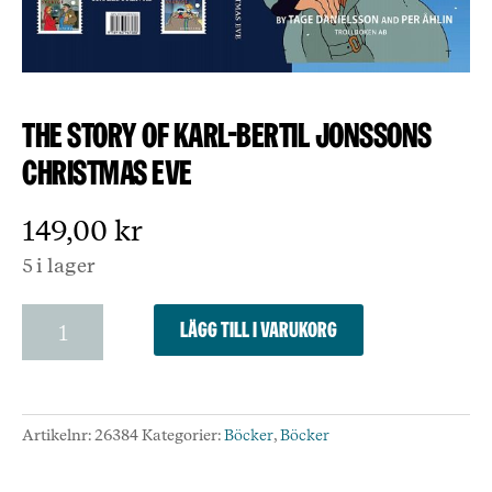
The story of Karl-Bertil Jonssons
Christmas Eve
149,00
kr
5 i lager
The
Lägg till i varukorg
story
of
Karl-
Bertil
Artikelnr:
26384
Kategorier:
Böcker
,
Böcker
Jonssons
Christmas