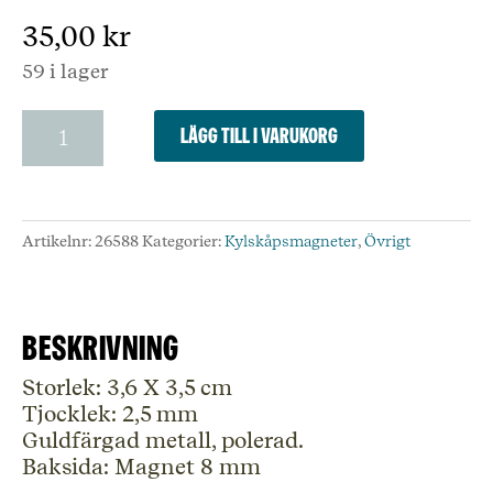
35,00
kr
59 i lager
Posthorn
Lägg till i varukorg
med
krona
-
Kylskåpsmagnet
Artikelnr:
26588
Kategorier:
Kylskåpsmagneter
,
Övrigt
mängd
Beskrivning
Storlek: 3,6 X 3,5 cm
Tjocklek: 2,5 mm
Guldfärgad metall, polerad.
Baksida: Magnet 8 mm