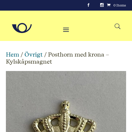
0 Items
Hem
/
Övrigt
/ Posthorn med krona –
Kylskåpsmagnet