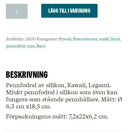
Pennfodral
Lägg till i varukorg
kanin
mängd
Artikelnr:
26151
Kategorier:
Pyssel
,
Pennvässare, sudd, linjal,
pennskrin mm
,
Barn
Beskrivning
Pennfodral av silikon, Kawaii, Legami.
Mjukt pennfodral i silikon som även kan
fungera som stående pennhållare. Mått: Ø
6,3 cm x18,5 cm.
Förpackningens mått: 7,2x22x6,2 cm.