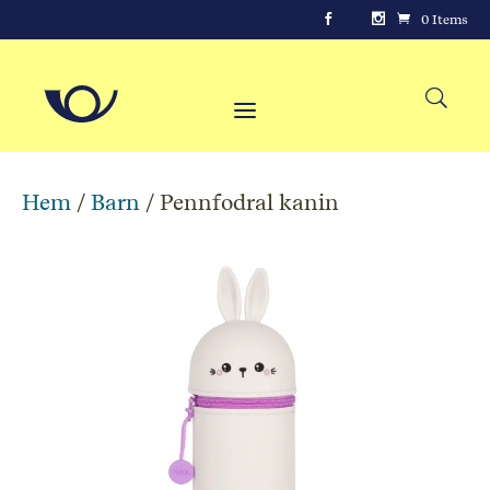
0 Items
Hem
/
Barn
/ Pennfodral kanin