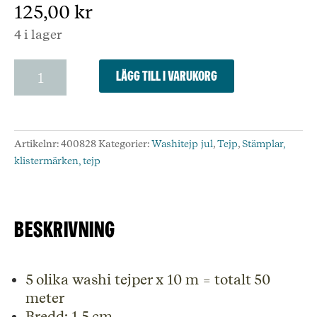
125,00
kr
4 i lager
Paper
Lägg till i varukorg
Poetry
Washi
Tape
5
Artikelnr:
400828
Kategorier:
Washitejp jul
,
Tejp
,
Stämplar,
set,
klistermärken, tejp
Nostalgic
Christmas,
pastel
5
Beskrivning
x10
m
mängd
5 olika washi tejper x 10 m = totalt 50
meter
Bredd: 1,5 cm